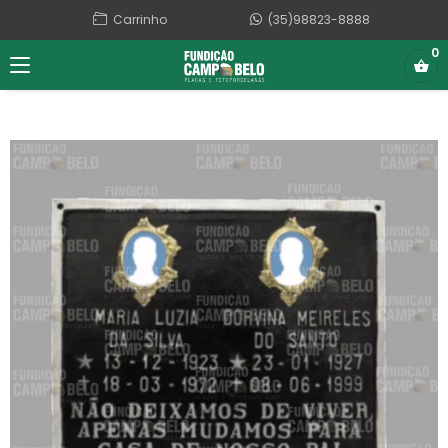
Carrinho
(35)98823-8888
0