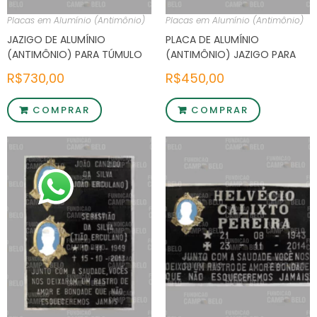
Placas em Alumínio (Antimônio)
Placas em Alumínio (Antimônio)
JAZIGO DE ALUMÍNIO
PLACA DE ALUMÍNIO
(ANTIMÔNIO) PARA TÚMULO
(ANTIMÔNIO) JAZIGO PARA
COM 2 FOTOS E MENSAGEM
TÚMULO COM 2 NOMES E
R$
730,00
R$
450,00
MENSAGEM
COMPRAR
COMPRAR