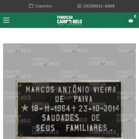
Carrinho
(35)98823-8888
0