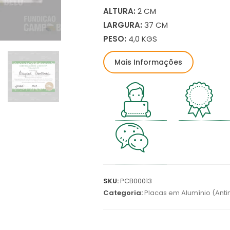
ALTURA:
2 CM
LARGURA:
37 CM
PESO:
4,0 KGS
Mais Informações
SKU:
PCB00013
Categoria:
Placas em Alumínio (Ant