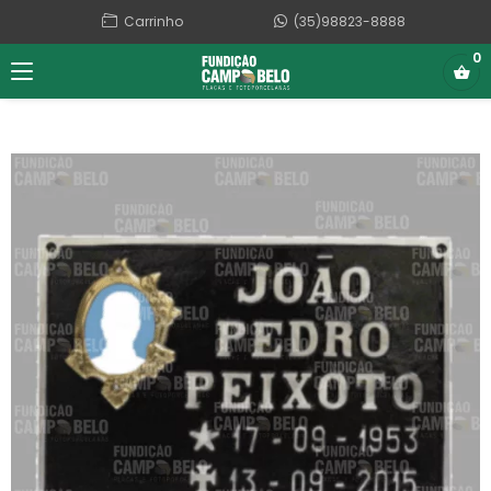
Carrinho
(35)98823-8888
0