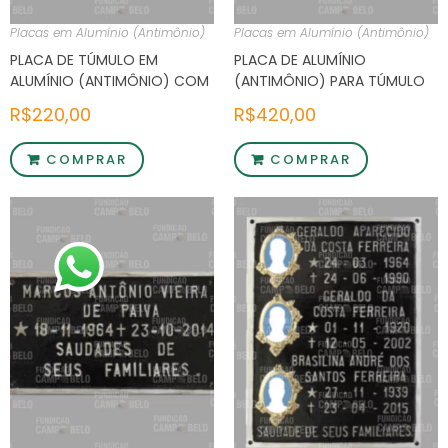
Placas em Alumínio (Antimônio)
Placas em Alumínio (Antimônio)
PLACA DE TÚMULO EM
PLACA DE ALUMÍNIO
ALUMÍNIO (ANTIMÔNIO) COM
(ANTIMÔNIO) PARA TÚMULO
NOME DA FAMÍLIA
COM FOTO 2 NOMES E
R$
220,00
R$
420,00
MENSAGEM
COMPRAR
COMPRAR