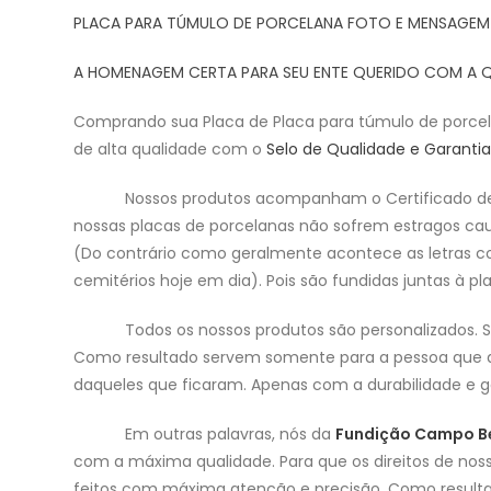
PLACA PARA TÚMULO DE PORCELANA FOTO E MENSAGEM
A HOMENAGEM CERTA PARA SEU ENTE QUERIDO COM A 
Comprando sua Placa de Placa para túmulo de porc
de alta qualidade com o
Selo de Qualidade e Garanti
Nossos produtos acompanham o Certificado de G
nossas placas de porcelanas não sofrem estragos caus
(Do contrário como geralmente acontece as letras c
cemitérios hoje em dia). Pois são fundidas juntas à 
Todos os nossos produtos são personalizados.
Como resultado servem somente para a pessoa que am
daqueles que ficaram. Apenas com a durabilidade e ga
Em outras palavras, nós da
Fundição Campo B
com a máxima qualidade. Para que os direitos de noss
feitos com máxima atenção e precisão. Como resulta