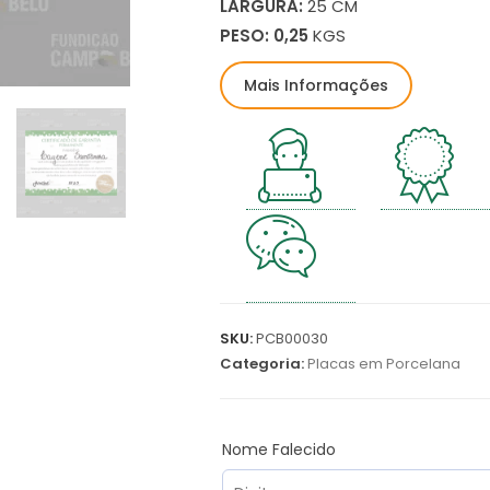
LARGURA:
25 CM
PESO: 0,25
KGS
Mais Informações
SKU:
PCB00030
Categoria:
Placas em Porcelana
Nome Falecido