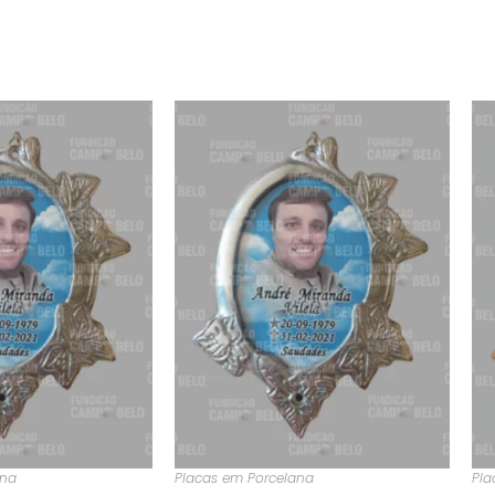
ana
Placas em Porcelana
Pla