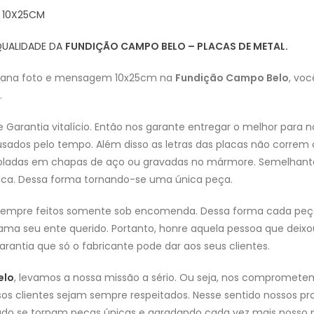
 10X25CM
QUALIDADE DA
FUNDIÇÃO CAMPO BELO – PLACAS DE METAL.
elana foto e mensagem 10x25cm na
Fundição Campo Belo
, vo
a
.
arantia vitalício. Então nos garante entregar o melhor para no
ados pelo tempo. Além disso as letras das placas não correm o 
oladas em chapas de aço ou gravadas no mármore. Semelhante
placa. Dessa forma tornando-se uma única peça.
 Sempre feitos somente sob encomenda. Dessa forma cada peça 
a seu ente querido. Portanto, honre aquela pessoa que deixo
rantia que só o fabricante pode dar aos seus clientes.
elo
, levamos a nossa missão a sério. Ou seja, nos compromete
os clientes sejam sempre respeitados. Nesse sentido nossos pr
do se tornam peças únicas e agradando cada vez mais nosso p