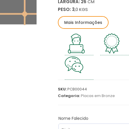
LARGURA: 26
CM
PESO: 3
,0 KGS
Mais Informações
SKU:
PCB00044
Categoria:
Placas em Bronze
Nome Falecido