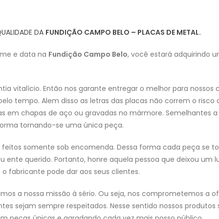
QUALIDADE DA
FUNDIÇÃO CAMPO BELO – PLACAS DE METAL.
ome e data na
Fundição Campo Belo
, você estará adquirindo 
 vitalício. Então nos garante entregar o melhor para nossos c
lo tempo. Alem disso as letras das placas não correm o risco d
as em chapas de aço ou gravadas no mármore. Semelhantes a m
a forma tornando-se uma única peça.
e feitos somente sob encomenda. Dessa forma cada peça se to
 ente querido. Portanto, honre aquela pessoa que deixou um l
o fabricante pode dar aos seus clientes.
vamos a nossa missão à sério. Ou seja, nos comprometemos a o
entes sejam sempre respeitados. Nesse sentido nossos produtos 
m peças únicas e agradando cada vez mais nosso público.