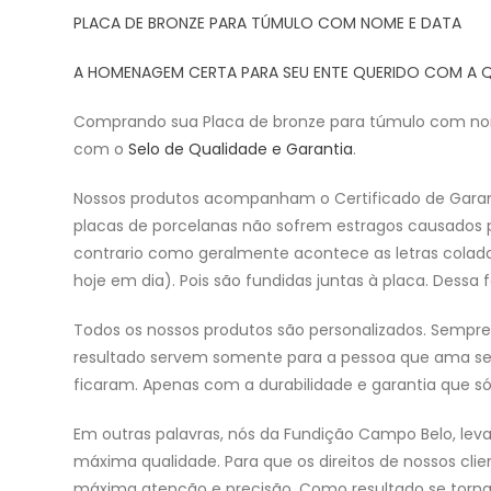
PLACA DE BRONZE PARA TÚMULO COM NOME E DATA
A HOMENAGEM CERTA PARA SEU ENTE QUERIDO COM A 
Comprando sua Placa de bronze para túmulo com n
com o
Selo de Qualidade e Garantia
.
Nossos produtos acompanham o Certificado de Garantia
placas de porcelanas não sofrem estragos causados pe
contrario como geralmente acontece as letras colad
hoje em dia). Pois são fundidas juntas à placa. Dess
Todos os nossos produtos são personalizados. Sempr
resultado servem somente para a pessoa que ama seu
ficaram. Apenas com a durabilidade e garantia que só 
Em outras palavras, nós da Fundição Campo Belo, le
máxima qualidade. Para que os direitos de nossos cli
máxima atenção e precisão. Como resultado se torna