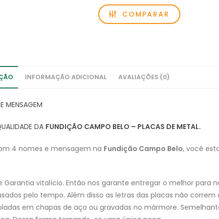
COMPARAR
IÇÃO
INFORMAÇÃO ADICIONAL
AVALIAÇÕES (0)
 E MENSAGEM
QUALIDADE DA
FUNDIÇÃO CAMPO BELO – PLACAS DE METAL.
o com 4 nomes e mensagem na
Fundição Campo Belo
, você est
arantia vitalício. Então nos garante entregar o melhor para no
ados pelo tempo. Além disso as letras das placas não correm o 
oladas em chapas de aço ou gravadas no mármore. Semelhante