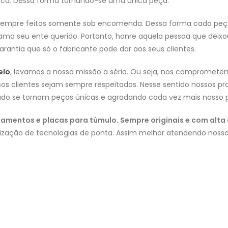
placa. Dessa forma tornando-se uma única peça.
 Sempre feitos somente sob encomenda. Dessa forma cada peça 
a seu ente querido. Portanto, honre aquela pessoa que deixo
rantia que só o fabricante pode dar aos seus clientes.
elo
, levamos a nossa missão a sério. Ou seja, nos compromete
os clientes sejam sempre respeitados. Nesse sentido nossos pr
do se tornam peças únicas e agradando cada vez mais nosso p
amentos e placas para túmulo. Sempre originais e com alta
ização de tecnologias de ponta. Assim melhor atendendo nossos