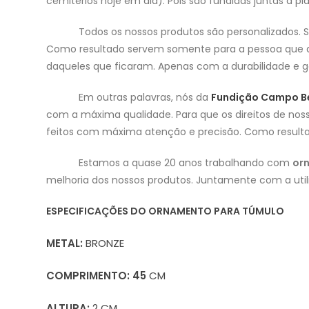
cemitérios hoje em dia). Pois são fundidas juntas à 
Todos os nossos produtos são personalizados.
Como resultado servem somente para a pessoa que am
daqueles que ficaram. Apenas com a durabilidade e ga
Em outras palavras, nós da
Fundição Campo B
com a máxima qualidade. Para que os direitos de noss
feitos com máxima atenção e precisão. Como resulta
Estamos a quase 20 anos trabalhando com
orn
melhoria dos nossos produtos. Juntamente com a util
ESPECIFICAÇÕES DO ORNAMENTO PARA TÚMULO
METAL:
BRONZE
COMPRIMENTO: 45
CM
ALTURA:
2 CM