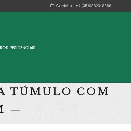
Carrinho
(35)98823-8888
ROS RESIDENCIAIS
RA TÚMULO COM
M