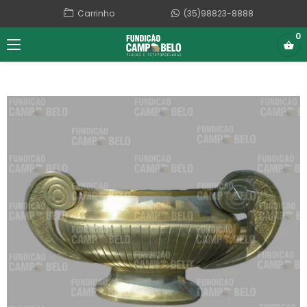
Carrinho
(35)98823-8888
0